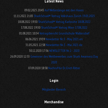
Latest News
09.02.2023 20:45
Auf Wellenlänge mit den Haien
11.11.2022 21:03
SharkSchool® Vortrag Volkshaus Zürich 19.01.2023
18.08.2022 19:30
SharkSchool® Vortrag Karlsruhe 18.08.2022
17.08.2022 19:30
SharkSchool® Vortrag Wien 17.08.2022
01.08.2021 10:34
Vortragsbericht Grundschule Wallersdorf
06.06.2021 19:39
Newsletter Nr. 3 - May 2021 en
31.05.2021 22:58
Newsletter Nr. 3 - Mai 2021 de
30.12.2020 17:56
NEWSLETTER Nr. 2 - 2020
26.09.2020 12:53
Gewinner des Wettbewerbes zum Shark Awarness Day
2020
07.09.2020 18:58
Nachruf für Dr. Erich Ritter
Login
Mitglieder-Bereich
Merchandise