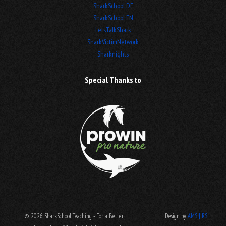
SharkSchool DE
SharkSchool EN
LetsTalkShark
SharkVictimNetwork
Sharknights
Special Thanks to
© 2026 SharkSchool Teaching - For a Better
Design by
AMS | RSH