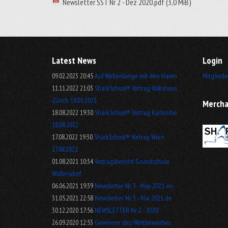
Newsletter SST Nr 2 - Dez 2020.pdf
(3,0 MiB)
Latest News
Login
09.02.2023 20:45
Auf Wellenlänge mit den Haien
Mitgliede
11.11.2022 21:03
SharkSchool® Vortrag Volkshaus
Zürich 19.01.2023
Mercha
18.08.2022 19:30
SharkSchool® Vortrag Karlsruhe
18.08.2022
17.08.2022 19:30
SharkSchool® Vortrag Wien
17.08.2022
01.08.2021 10:34
Vortragsbericht Grundschule
Wallersdorf
06.06.2021 19:39
Newsletter Nr. 3 - May 2021 en
31.05.2021 22:58
Newsletter Nr. 3 - Mai 2021 de
30.12.2020 17:56
NEWSLETTER Nr. 2 - 2020
26.09.2020 12:53
Gewinner des Wettbewerbes