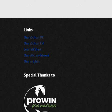
Links
SharkSchool DE
SharkSchool EN
LetsTalkShark
SharkVictimNetwork
Sharknights
Special Thanks to