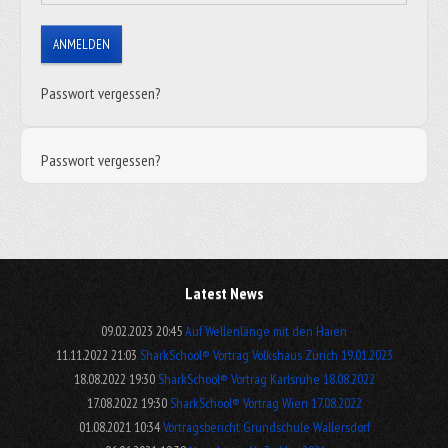
ANMELDEN
Passwort vergessen?
Passwort vergessen?
Latest News
09.02.2023 20:45
Auf Wellenlänge mit den Haien
11.11.2022 21:03
SharkSchool® Vortrag Volkshaus Zürich 19.01.2023
18.08.2022 19:30
SharkSchool® Vortrag Karlsruhe 18.08.2022
17.08.2022 19:30
SharkSchool® Vortrag Wien 17.08.2022
01.08.2021 10:34
Vortragsbericht Grundschule Wallersdorf