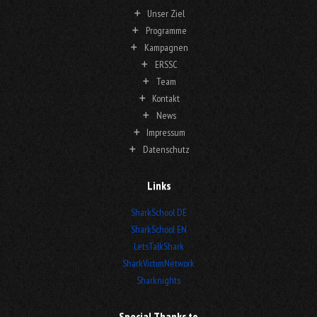
Unser Ziel
Programme
Kampagnen
ERSSC
Team
Kontakt
News
Impressum
Datenschutz
Links
SharkSchool DE
SharkSchool EN
LetsTalkShark
SharkVictimNetwork
Sharknights
Special Thanks to